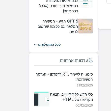
לכם 90% מהעבודה
בתמלול תוכן תורני (או כל
דבר אחר)
GPT 5 הגיע - הסקירה
המלאה עם כל מה שחשוב
לדעת
לכל המומלצים
עדכונים אחרונים
סימנייה ליישור RTL לדפדפן - הגרסה
המשודרגת
21/12/2025
כלי חדש לקידוד ווייב: תצוגה
מקדימה של HTML
02/12/2025