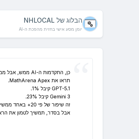
הבלוג של NHLOCAL
יומן מסע אישי בחזית מהפכת ה-AI
כן, התקדמות ה-AI ממש, אבל ממש נתקעת…
תראו את MathArena Apex.
GPT-5.1 קיבל 1%.
Gemini 3 קיבל 23%.
זה שיפור של פי 20+ באחד ממשימות החשיבה הקשות ביותר שיש לנו.
אבל בסדר, תמשיך לטמון את הר